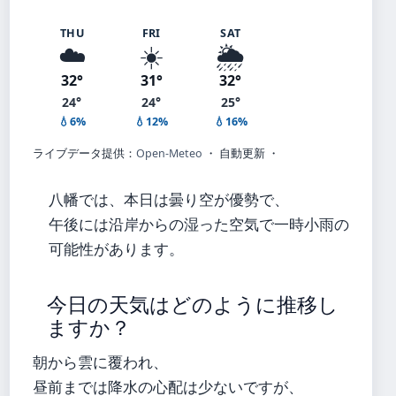
THU
FRI
SAT
☁️
☀️
🌦️
32°
31°
32°
24°
24°
25°
💧6%
💧12%
💧16%
ライブデータ提供：
Open-Meteo
・ 自動更新 ・
八幡では、本日は曇り空が優勢で、
午後には沿岸からの湿った空気で一時小雨の
可能性があります。
今日の天気はどのように推移し
ますか？
朝から雲に覆われ、
昼前までは降水の心配は少ないですが、