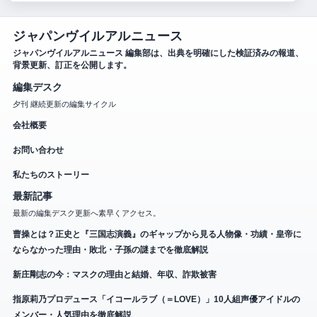
ジャパンヴイルアルニュース
ジャパンヴイルアルニュース 編集部は、出典を明確にした検証済みの報道、
背景更新、訂正を公開します。
編集デスク
夕刊 継続更新の編集サイクル
会社概要
お問い合わせ
私たちのストーリー
最新記事
最新の編集デスク更新へ素早くアクセス。
曹操とは？正史と『三国志演義』のギャップから見る人物像・功績・皇帝に
ならなかった理由・敗北・子孫の謎までを徹底解説
新庄剛志の今：マスクの理由と結婚、年収、詐欺被害
指原莉乃プロデュース「イコールラブ（＝LOVE）」10人組声優アイドルの
メンバー・人気理由を徹底解説