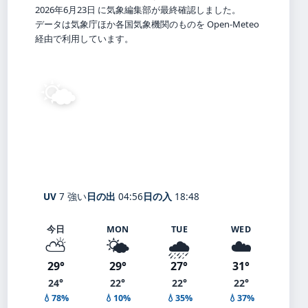
2026年6月23日 に気象編集部が最終確認しました。
データは気象庁ほか各国気象機関のものを Open-Meteo
経由で利用しています。
🌤️
26°
C
晴れ
Yahata
体感 30° ・ 風 4 m/s ・ 湿度 86%
UV
7 強い
日の出
04:56
日の入
18:48
今日
MON
TUE
WED
⛅
🌤️
🌧️
☁️
29°
29°
27°
31°
24°
22°
22°
22°
💧78%
💧10%
💧35%
💧37%