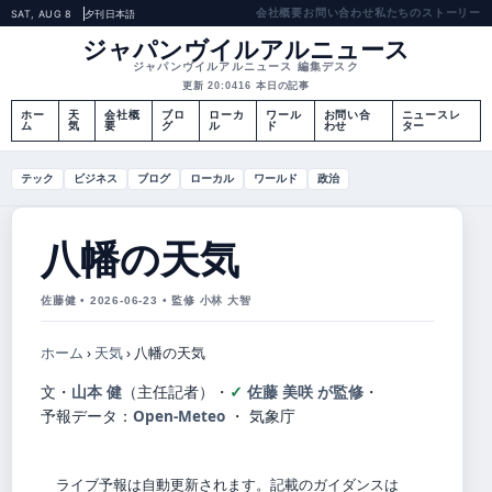
会社概要
お問い合わせ
私たちのストーリー
SAT, AUG 8
夕刊
日本語
ジャパンヴイルアルニュース
ジャパンヴイルアルニュース 編集デスク
更新 20:04
16 本日の記事
ホー
天
会社概
ブロ
ローカ
ワール
お問い合
ニュースレ
ム
気
要
グ
ル
ド
わせ
ター
テック
ビジネス
ブログ
ローカル
ワールド
政治
八幡の天気
佐藤健 • 2026-06-23 • 監修 小林 大智
ホーム
›
天気
›
八幡の天気
文・
山本 健
（主任記者）
・
佐藤 美咲 が監修
・
予報データ：
Open-Meteo
・ 気象庁
ライブ予報は自動更新されます。記載のガイダンスは