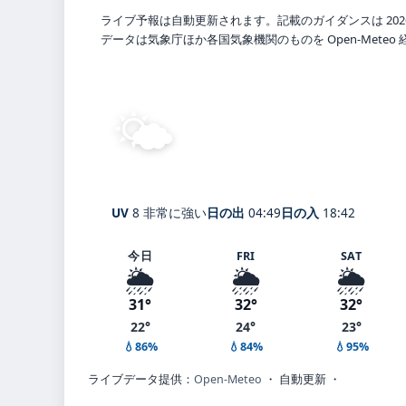
ライブ予報は自動更新されます。記載のガイダンスは 202
データは気象庁ほか各国気象機関のものを Open-Mete
🌤️
晴れ
26°
C
Yaita
体感 32° ・ 風 2 m/s ・
UV
8 非常に強い
日の出
04:49
日の入
18:42
今日
FRI
SAT
🌦️
🌦️
🌦️
31°
32°
32°
22°
24°
23°
💧86%
💧84%
💧95%
ライブデータ提供：
Open-Meteo
・ 自動更新 ・