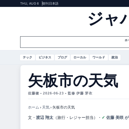
THU, AUG 6
朝刊
日本語
ジャ
ホ
テック
ビジネス
ブログ
ローカル
ワールド
政治
矢板市の天気
佐藤健 • 2026-06-23 • 監修 伊藤 芽衣
ホーム
›
天気
›
矢板市の天気
文・
渡辺 翔太
（旅行・レジャー担当）
・
佐藤 美咲 