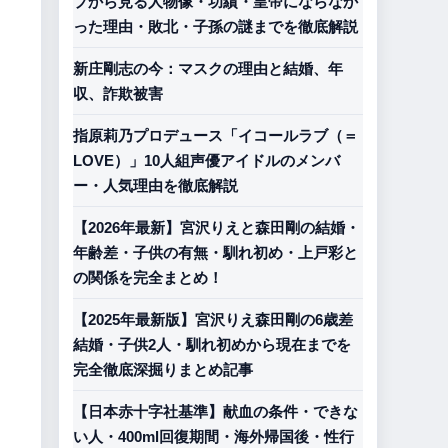
プから見る人物像・功績・皇帝にならなか
った理由・敗北・子孫の謎までを徹底解説
新庄剛志の今：マスクの理由と結婚、年
収、詐欺被害
指原莉乃プロデュース「イコールラブ（＝
LOVE）」10人組声優アイドルのメンバ
ー・人気理由を徹底解説
【2026年最新】宮沢りえと森田剛の結婚・
年齢差・子供の有無・馴れ初め・上戸彩と
の関係を完全まとめ！
【2025年最新版】宮沢りえ森田剛の6歳差
結婚・子供2人・馴れ初めから現在までを
完全徹底深掘りまとめ記事
【日本赤十字社基準】献血の条件・できな
い人・400ml回復期間・海外帰国後・性行