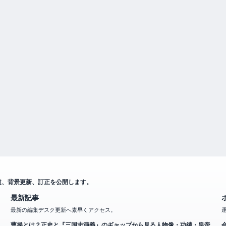
道、背景更新、訂正を公開します。
最新記事
最新の編集デスク更新へ素早くアクセス。
曹操とは？正史と『三国志演義』のギャップから見る人物像・功績・皇帝