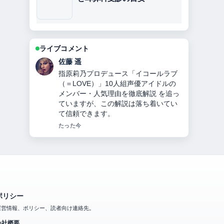
ライブコメント
伊藤 芽衣
曹操とは？正史と『三国志演義』のギ
ャップから見る人物像・功績・皇帝に
ならなかった理由・敗北・子孫の謎ま
でを徹底解説 の背景説明が助かりま
す。ライブ更新を続けてください。
3 分前
ポリシー
運営情報、ポリシー、読者向け連絡先。
会社概要