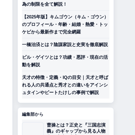
為の制限を全て解説！
【2025年版】キムゴウン（キム・ゴウン）
のプロフィール・年齢・結婚・熱愛・トッ
ケビから最新作まで完全網羅
一橋治済とは？陰謀家説と史実を徹底解説
ビル・ゲイツとは？功績・悪評・現在の活
動を解説
天才の特徴・定義・IQの目安｜天才と呼ば
れる人の共通点と秀才との違いをアインシ
ュタインやビートたけしの事例で解説
編集部から
曹操とは？正史と『三国志演
義』のギャップから見る人物