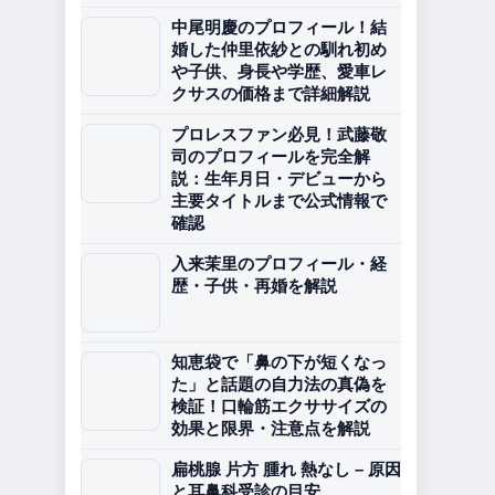
中尾明慶のプロフィール！結
婚した仲里依紗との馴れ初め
や子供、身長や学歴、愛車レ
クサスの価格まで詳細解説
プロレスファン必見！武藤敬
司のプロフィールを完全解
説：生年月日・デビューから
主要タイトルまで公式情報で
確認
入来茉里のプロフィール・経
歴・子供・再婚を解説
知恵袋で「鼻の下が短くなっ
た」と話題の自力法の真偽を
検証！口輪筋エクササイズの
効果と限界・注意点を解説
扁桃腺 片方 腫れ 熱なし – 原因
と耳鼻科受診の目安