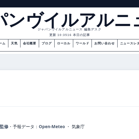
パンヴイルアルニ
ジャパンヴイルアルニュース 編集デスク
更新 10:35
16 本日の記事
ーム
天気
会社概要
ブログ
ローカル
ワールド
お問い合わせ
ニュースレ
が監修
・
予報データ：
Open-Meteo
・ 気象庁