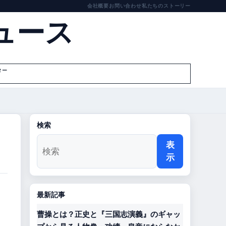
会社概要
お問い合わせ
私たちのストーリー
ュース
ター
検索
表
示
最新記事
曹操とは？正史と『三国志演義』のギャッ