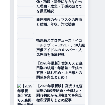
像・功績・皇帝にならなかっ
た理由・敗北・子孫の謎まで
を徹底解説
新庄剛志の今：マスクの理由
と結婚、年収、詐欺被害
指原莉乃プロデュース「イコ
ールラブ（＝LOVE）」10人組
声優アイドルのメンバー・人
気理由を徹底解説
【2026年最新】宮沢りえと森
田剛の結婚・年齢差・子供の
有無・馴れ初め・上戸彩との
関係を完全まとめ！
【2025年最新版】宮沢りえ森
田剛の6歳差結婚・子供2人・
馴れ初めから現在までを完全
徹底深掘りまとめ記事