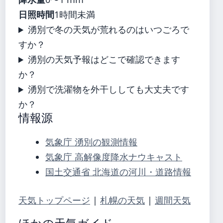
日照時間
1時間未満
湧別で冬の天気が荒れるのはいつごろで
すか？
湧別の天気予報はどこで確認できます
か？
湧別で洗濯物を外干ししても大丈夫です
か？
情報源
気象庁 湧別の観測情報
気象庁 高解像度降水ナウキャスト
国土交通省 北海道の河川・道路情報
天気トップページ
|
札幌の天気
|
週間天気