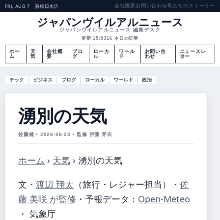
会社概要
お問い合わせ
私たちのストーリー
FRI, AUG 7
昼版
日本語
ジャパンヴイルアルニュース
ジャパンヴイルアルニュース 編集デスク
更新 15:03
16 本日の記事
ホー
天
会社概
ブロ
ローカ
ワール
お問い合
ニュースレ
ム
気
要
グ
ル
ド
わせ
ター
テック
ビジネス
ブログ
ローカル
ワールド
政治
湧別の天気
佐藤健 • 2026-06-23 • 監修 伊藤 芽衣
ホーム
›
天気
›
湧別の天気
文・
渡辺 翔太
（旅行・レジャー担当）
・
佐
藤 美咲 が監修
・
予報データ：
Open-Meteo
・ 気象庁