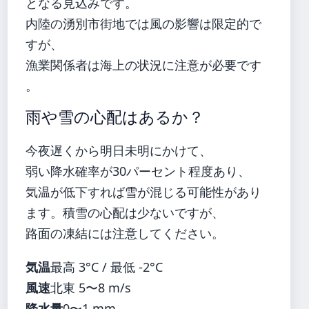
となる見込みです。
内陸の湧別市街地では風の影響は限定的で
すが、
漁業関係者は海上の状況に注意が必要です
。
雨や雪の心配はあるか？
今夜遅くから明日未明にかけて、
弱い降水確率が30パーセント程度あり、
気温が低下すれば雪が混じる可能性があり
ます。積雪の心配は少ないですが、
路面の凍結には注意してください。
気温
最高 3°C / 最低 -2°C
風速
北東 5〜8 m/s
降水量
0〜1 mm