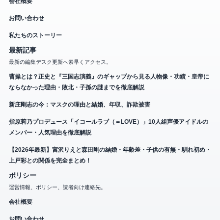
会社概要
お問い合わせ
私たちのストーリー
最新記事
最新の編集デスク更新へ素早くアクセス。
曹操とは？正史と『三国志演義』のギャップから見る人物像・功績・皇帝に
ならなかった理由・敗北・子孫の謎までを徹底解説
新庄剛志の今：マスクの理由と結婚、年収、詐欺被害
指原莉乃プロデュース「イコールラブ（＝LOVE）」10人組声優アイドルの
メンバー・人気理由を徹底解説
【2026年最新】宮沢りえと森田剛の結婚・年齢差・子供の有無・馴れ初め・
上戸彩との関係を完全まとめ！
ポリシー
運営情報、ポリシー、読者向け連絡先。
会社概要
お問い合わせ