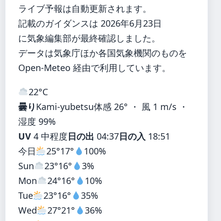
ライブ予報は自動更新されます。
記載のガイダンスは 2026年6月23日
に気象編集部が最終確認しました。
データは気象庁ほか各国気象機関のものを
Open-Meteo 経由で利用しています。
22°
C
曇り
Kami-yubetsu
体感 26° ・ 風 1 m/s ・
湿度 99%
UV
4 中程度
日の出
04:37
日の入
18:51
今日
25°
17°
100%
Sun
23°
16°
3%
Mon
24°
16°
10%
Tue
23°
16°
35%
Wed
27°
21°
36%