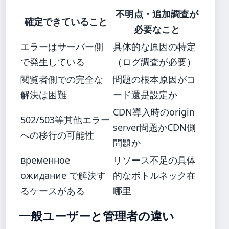
不明点・追加調査が
確定できていること
必要なこと
エラーはサーバー側
具体的な原因の特定
で発生している
（ログ調査が必要）
閲覧者側での完全な
問題の根本原因がコ
解決は困難
ード還是設定か
CDN導入時のorigin
502/503等其他エラー
server問題かCDN側
への移行の可能性
問題か
временное
リソース不足の具体
ожидание で解決す
的なボトルネック在
るケースがある
哪里
一般ユーザーと管理者の違い