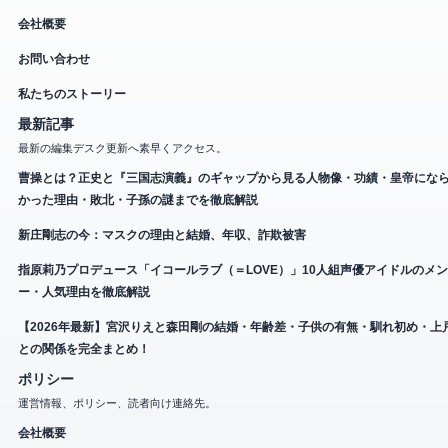
会社概要
お問い合わせ
私たちのストーリー
最新記事
最新の編集デスク更新へ素早くアクセス。
曹操とは？正史と『三国志演義』のギャップから見る人物像・功績・皇帝にな
かった理由・敗北・子孫の謎までを徹底解説
新庄剛志の今：マスクの理由と結婚、年収、詐欺被害
指原莉乃プロデュース「イコールラブ（＝LOVE）」10人組声優アイドルのメ
ー・人気理由を徹底解説
【2026年最新】宮沢りえと森田剛の結婚・年齢差・子供の有無・馴れ初め・上
との関係を完全まとめ！
ポリシー
運営情報、ポリシー、読者向け連絡先。
会社概要