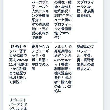
バーのプロ
の現在・結
のプロフィ
フィールと
婚・経歴を
ールと経
人気ランキ
徹底解説！
歴、家族構
ングを徹底
1987年デビ
成を解説
紹介！
ュー女優の
RYOKI脱退
プロフィー
理由・死亡
ルと最新情
説の真相ま
報【2025
で解説
年】
【訃報】ラ
蒼井そらの
メルカリで
柴崎岳のプ
ッパー晋平
デビューギ
発送期限を
ロフィー
太が42歳で
ャラ・引
過ぎたとき
ル、年俸、
死去 2025年
退・旦那・
のペナルテ
妻・真野恵
11月 活動休
中国での人
ィ！警告・
里菜との結
止から訃報
気
利用制限・
婚まとめ
まで経歴や
強制退会の
死因を詳し
条件と出品
く解説！
者・購入者
の正しい対
処法
リゴレット
バー アンド
グリル 六本