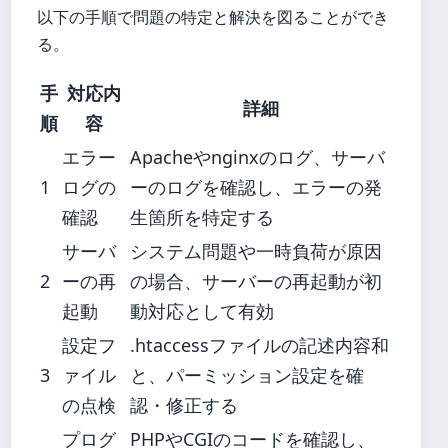
以下の手順で問題の特定と解決を図ることができ
る。
手
対応内
詳細
順
容
エラー
Apacheやnginxのログ、サーバ
1
ログの
ーのログを確認し、エラーの発
確認
生箇所を特定する
サーバ
システム問題や一時負荷が原因
2
ーの再
の場合、サーバーの再起動が初
起動
動対応として有効
設定フ
.htaccessファイルの記述内容和
3
ァイル
と、パーミッション設定を確
の点検
認・修正する
プログ
PHPやCGIのコードを確認し、