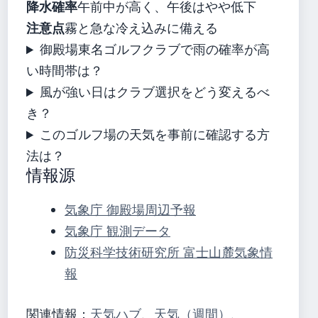
降水確率
午前中が高く、午後はやや低下
注意点
霧と急な冷え込みに備える
御殿場東名ゴルフクラブで雨の確率が高
い時間帯は？
風が強い日はクラブ選択をどう変えるべ
き？
このゴルフ場の天気を事前に確認する方
法は？
情報源
気象庁 御殿場周辺予報
気象庁 観測データ
防災科学技術研究所 富士山麓気象情
報
関連情報：
天気ハブ
、
天気（週間）
、