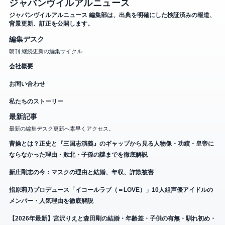
ジャパンヴイルアルニュース
ジャパンヴイルアルニュース 編集部は、出典を明確にした検証済みの報道、
背景更新、訂正を公開します。
編集デスク
朝刊 継続更新の編集サイクル
会社概要
お問い合わせ
私たちのストーリー
最新記事
最新の編集デスク更新へ素早くアクセス。
曹操とは？正史と『三国志演義』のギャップから見る人物像・功績・皇帝に
ならなかった理由・敗北・子孫の謎までを徹底解説
新庄剛志の今：マスクの理由と結婚、年収、詐欺被害
指原莉乃プロデュース「イコールラブ（＝LOVE）」10人組声優アイドルの
メンバー・人気理由を徹底解説
【2026年最新】宮沢りえと森田剛の結婚・年齢差・子供の有無・馴れ初め・