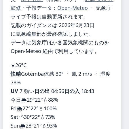
監修
・
予報データ：
Open-Meteo
・ 気象庁
ライブ予報は自動更新されます。
記載のガイダンスは 2026年6月23日
に気象編集部が最終確認しました。
データは気象庁ほか各国気象機関のものを
Open-Meteo 経由で利用しています。
☀️
26°
C
快晴
Gotemba
体感 30° ・ 風 2 m/s ・ 湿度
78%
UV
7 強い
日の出
04:56
日の入
18:43
今日
🌦️
29°
22°
💧88%
Fri
🌦️
27°
22°
💧100%
Sat
⛅
30°
22°
💧73%
Sun
🌦️
28°
21°
💧93%