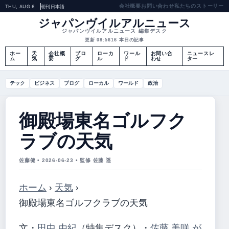
会社概要
お問い合わせ
私たちのストーリー
THU, AUG 6
朝刊
日本語
ジャパンヴイルアルニュース
ジャパンヴイルアルニュース 編集デスク
更新 08:56
16 本日の記事
ホー
天
会社概
ブロ
ローカ
ワール
お問い合
ニュースレ
ム
気
要
グ
ル
ド
わせ
ター
テック
ビジネス
ブログ
ローカル
ワールド
政治
御殿場東名ゴルフク
ラブの天気
佐藤健 • 2026-06-23 • 監修 佐藤 遥
ホーム
›
天気
›
御殿場東名ゴルフクラブの天気
文・
田中 由紀
（特集デスク）
・
佐藤 美咲 が