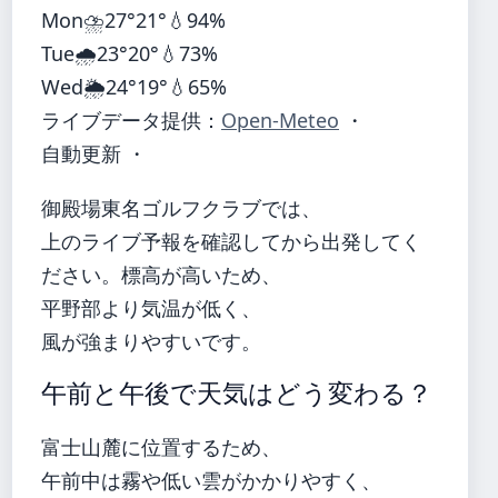
Mon
⛈️
27°
21°
💧94%
Tue
🌧️
23°
20°
💧73%
Wed
🌦️
24°
19°
💧65%
ライブデータ提供：
Open-Meteo
・
自動更新 ・
御殿場東名ゴルフクラブでは、
上のライブ予報を確認してから出発してく
ださい。標高が高いため、
平野部より気温が低く、
風が強まりやすいです。
午前と午後で天気はどう変わる？
富士山麓に位置するため、
午前中は霧や低い雲がかかりやすく、