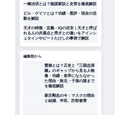
一橋治済とは？陰謀家説と史実を徹底解説
ビル・ゲイツとは？功績・悪評・現在の活
動を解説
天才の特徴・定義・IQの目安｜天才と呼ば
れる人の共通点と秀才との違いをアインシ
ュタインやビートたけしの事例で解説
編集部から
曹操とは？正史と『三国志演
義』のギャップから見る人物
像・功績・皇帝にならなかっ
た理由・敗北・子孫の謎まで
を徹底解説
新庄剛志の今：マスクの理由
と結婚、年収、詐欺被害