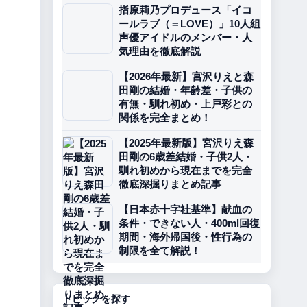
指原莉乃プロデュース「イコ
ールラブ（＝LOVE）」10人組
声優アイドルのメンバー・人
気理由を徹底解説
【2026年最新】宮沢りえと森
田剛の結婚・年齢差・子供の
有無・馴れ初め・上戸彩との
関係を完全まとめ！
【2025年最新版】宮沢りえ森
田剛の6歳差結婚・子供2人・
馴れ初めから現在までを完全
徹底深掘りまとめ記事
【日本赤十字社基準】献血の
条件・できない人・400ml回復
期間・海外帰国後・性行為の
制限を全て解説！
トピックを探す