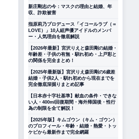
新庄剛志の今：マスクの理由と結婚、年
収、詐欺被害
指原莉乃プロデュース「イコールラブ（＝
LOVE）」10人組声優アイドルのメンバ
ー・人気理由を徹底解説
【2026年最新】宮沢りえと森田剛の結婚・
年齢差・子供の有無・馴れ初め・上戸彩と
の関係を完全まとめ！
【2025年最新版】宮沢りえ森田剛の6歳差
結婚・子供2人・馴れ初めから現在までを
完全徹底深掘りまとめ記事
【日本赤十字社基準】献血の条件・できな
い人・400ml回復期間・海外帰国後・性行
為の制限を全て解説！
【2025年版】キムゴウン（キム・ゴウン）
のプロフィール・年齢・結婚・熱愛・トッ
ケビから最新作まで完全網羅