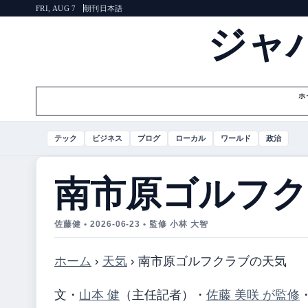
朝刊
日本語
FRI, AUG 7
ジャ
ホ
テック
ビジネス
ブログ
ローカル
ワールド
政治
南市原ゴルフク
佐藤健 • 2026-06-23 • 監修 小林 大智
ホーム
›
天気
›
南市原ゴルフクラブの天気
文・
山本 健
（主任記者）
・
佐藤 美咲 が監修