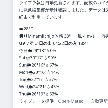
ライブ予報は自動更新されます。記載のガイダンス
に気象編集部が最終確認しました。データは気象
経由で利用しています。
☁️
28°
C
曇り
Minamiichijō
体感 33° ・ 風 4 m/s ・ 湿
UV
7 強い
日の出
04:22
日の入
18:41
今日
☁️
29°
18°
💧0%
Sat
⛈️
30°
17°
💧99%
Sun
🌦️
20°
16°
💧67%
Mon
🌦️
20°
16°
💧14%
Tue
🌧️
22°
17°
💧37%
Wed
🌦️
24°
21°
💧45%
Thu
🌦️
26°
19°
💧63%
ライブデータ提供：
Open-Meteo
・ 自動更新