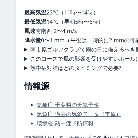
最高気温
23°C（11時〜14時）
最低気温
14°C（早朝5時〜6時）
風速
南南西 2〜4 m/s
降水量
0〜1 mm（午後は一時的に2 mmの可
南市原ゴルフクラブで雨の日に備えるべき
このコースで風の影響を受けやすいホール
熱中症対策はどのタイミングで必要?
情報源
気象庁 千葉県の天気予報
気象庁 過去の気象データ（市原）
環境省 熱中症予防情報