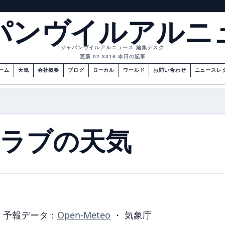
パンヴイルアルニ
ジャパンヴイルアルニュース 編集デスク
更新 02:33
16 本日の記事
ーム
天気
会社概要
ブログ
ローカル
ワールド
お問い合わせ
ニュースレ
ラブの天気
・
予報データ：
Open-Meteo
・ 気象庁