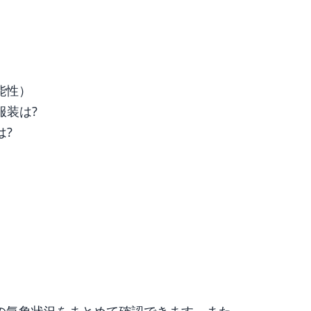
能性）
服装は?
は?