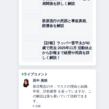
弟関係を詳しく解説
萩原流行の死因と事故真相、
賠償金を解説
【訃報】ラッパー晋平太が42
歳で死去 2025年11月 活動休止
から訃報まで経歴や死因を詳
しく解説！
ライブコメント
中村 悠斗
指原莉乃プロデュース「イコールラブ
（＝LOVE）」10人組声優アイドルの
メンバー・人気理由を徹底解説 の背景
説明が助かります。ライブ更新を続け
てください。